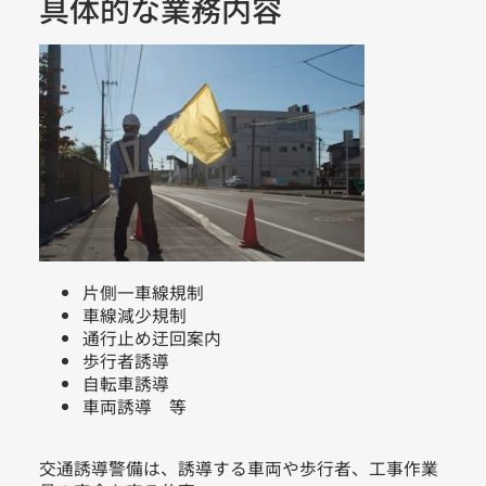
具体的な業務内容
片側一車線規制
車線減少規制
通行止め迂回案内
歩行者誘導
自転車誘導
車両誘導 等
交通誘導警備は、誘導する車両や歩行者、工事作業