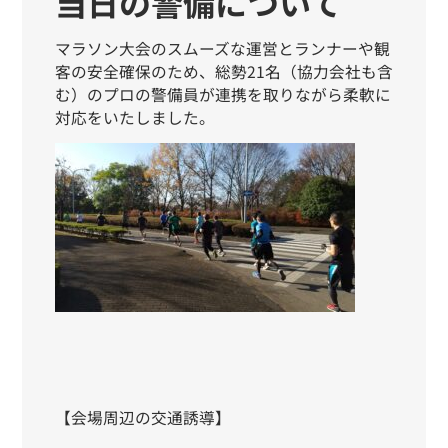
当日の警備について
マラソン大会
の
スムーズな運営とランナーや観
客
の安全確保のため
、
総勢21名（協力会社も含
む）のプロの警備員が連携を取りながら柔軟に
対応をいたしました。
【会場周辺の交通誘導】