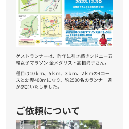
ゲストランナーは、昨年に引き続きシドニー五
輪女子マラソン 金メダリスト高橋尚子さん。
種目は10ｋｍ、5ｋｍ、
3ｋｍ
、
2ｋｍ
の
4
コー
スと幼児400ｍになり、約2500名のランナー達
が参加いたしました。
ご依頼について