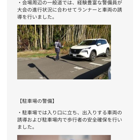
・
会場
周辺
の一般道
では
、
経験豊富な
警備員
が
大会の進行
状況に合わせて
ランナーと
車両の
誘
導を
行いました
。
【駐車場の警備】
・駐車場では入り口に立ち、出入りする車両の
誘導および駐車場内で歩行者の安全確保を行い
ました。